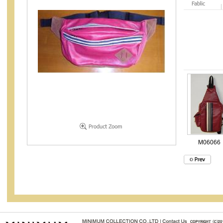
M06066