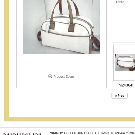
M24364F