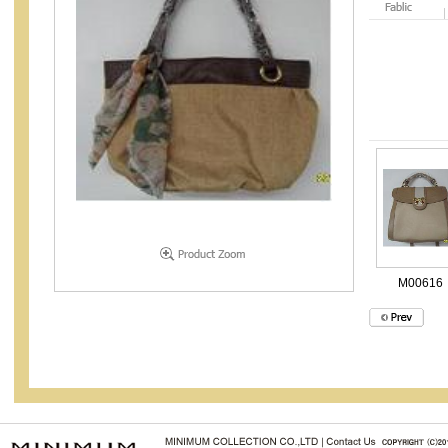
M00616